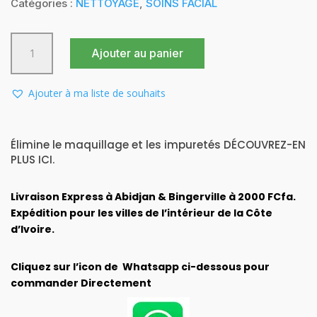
initial
actuel
Catégories :
NETTOYAGE
,
SOINS FACIAL
était :
est :
10.000 CFA.
8.500 CFA.
quantité
Ajouter au panier
de
EAU
MICELLAIRE
Ajouter à ma liste de souhaits
Essentiel
500ml
Élimine le maquillage et les impuretés
DÉCOUVREZ-EN
PLUS ICI.
Livraison Express à Abidjan & Bingerville à 2000 FCfa.
Expédition pour les villes de l’intérieur de la Côte
d’Ivoire.
Cliquez sur l’icon de Whatsapp ci-dessous pour
commander Directement