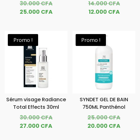
Le
Le
30.000
CFA
14.000
CFA
prix
prix
Le
Le
25.000
CFA
12.000
CFA
initial
initial
prix
prix
était :
était :
actuel
actuel
30.000 CFA.
14.000
est :
est :
Promo !
Promo !
25.000 CFA.
12.000
Sérum visage Radiance
SYNDET GEL DE BAIN
Total Effects 30ml
750ML Panthénol
Le
Le
30.000
CFA
25.000
CFA
prix
prix
Le
Le
27.000
CFA
20.000
CFA
initial
initial
prix
prix