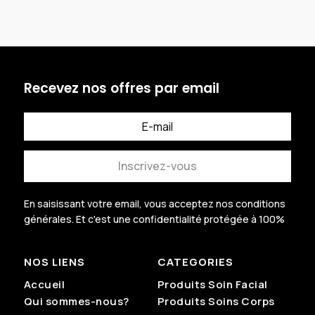
était :
était :
actuel
actuel
30.000 CFA.
25.000
est :
est :
27.000 CFA.
20.000
Recevez nos offres par email
Inscrivez-vous
En saisissant votre email, vous acceptez nos conditions
générales.
Et c'est une confidentialité protégée à 100%
.
NOS LIENS
CATEGORIES
Accueil
Produits Soin Facial
Qui sommes-nous?
Produits Soins Corps