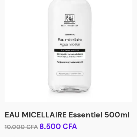
EAU MICELLAIRE Essentiel 500ml
Le
Le
8.500
CFA
10.000
CFA
prix
prix