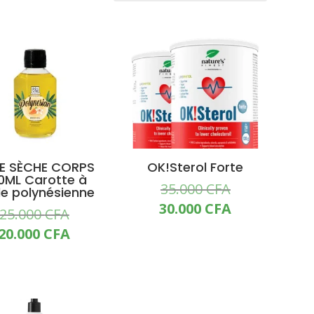
OMO !
PROMO !
LE SÈCHE CORPS
OK!Sterol Forte
0ML Carotte à
Le
35.000
CFA
ile polynésienne
prix
Le
30.000
CFA
Le
25.000
CFA
initial
prix
prix
Le
20.000
CFA
était :
actuel
initial
prix
.
35.000 CFA.
est :
était :
actuel
30.000 CFA.
25.000 CFA.
est :
OMO !
PROMO !
20.000 CFA.