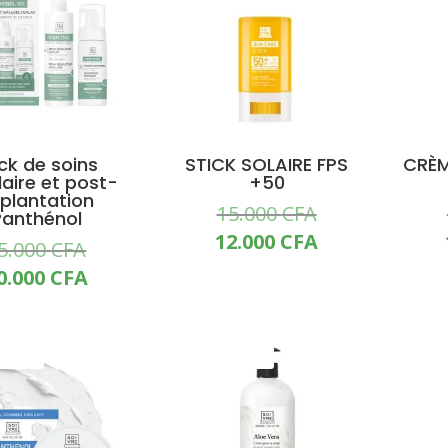
ck de soins
STICK SOLAIRE FPS
CRÈM
laire et post-
+50
plantation
Le
15.000
CFA
Panthénol
prix
Le
12.000
CFA
Le
5.000
CFA
initial
prix
prix
Le
0.000
CFA
était :
actuel
initial
prix
15.000 CFA.
est :
était :
actuel
12.000 CFA.
45.000 CFA.
est :
MO !
PROMO !
PR
40.000 CFA.