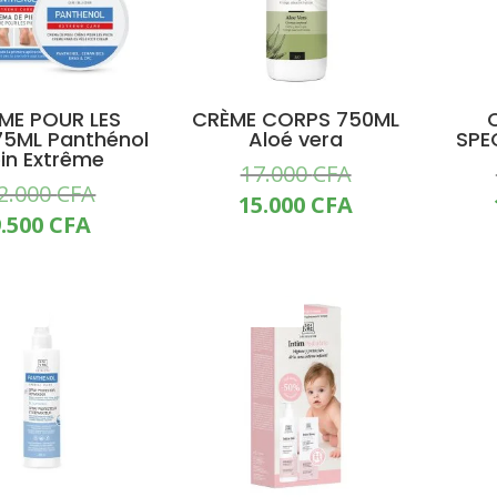
ME POUR LES
CRÈME CORPS 750ML
75ML Panthénol
Aloé vera
SPE
in Extrême
Le
17.000
CFA
Le
2.000
CFA
prix
Le
15.000
CFA
prix
Le
9.500
CFA
initial
prix
initial
prix
était :
actuel
était :
actuel
17.000 CFA.
est :
12.000 CFA.
est :
MO !
PROMO !
15.000 CFA.
9.500 CFA.