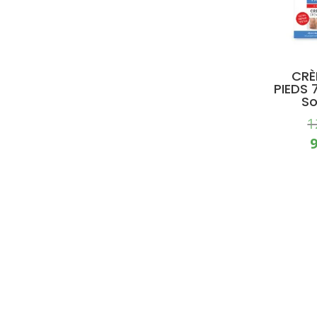
CRÈ
PIEDS 
So
1
PRO