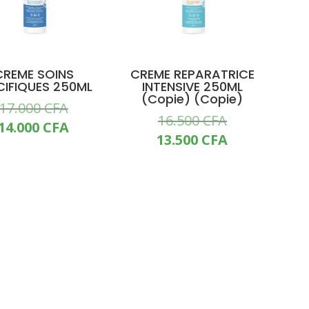
CREME SOINS
CREME REPARATRICE
CIFIQUES 250ML
INTENSIVE 250ML
(Copie) (Copie)
Le
17.000
CFA
Le
16.500
CFA
prix
Le
14.000
CFA
prix
Le
13.500
CFA
initial
prix
initial
prix
était :
actuel
était :
actuel
17.000 CFA.
est :
16.500 CFA.
est :
14.000 CFA.
13.500 CFA.