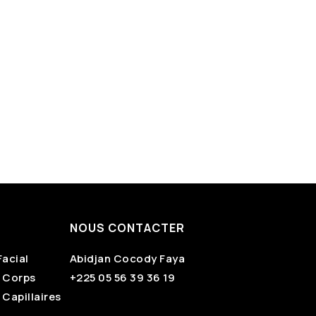
NOUS CONTACTER
Facial
Abidjan Cocody Faya
s Corps
+225 05 56 39 36 19
 Capillaires