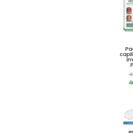
Pa
capil
im
4
4
PRO