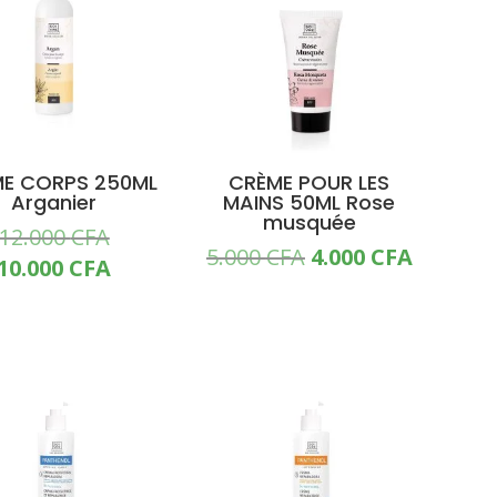
E CORPS 250ML
CRÈME POUR LES
Arganier
MAINS 50ML Rose
musquée
Le
12.000
CFA
Le
Le
5.000
CFA
4.000
CFA
prix
Le
10.000
CFA
prix
prix
initial
prix
initial
actuel
était :
actuel
était :
est :
12.000 CFA.
est :
5.000 CFA.
4.000 CF
10.000 CFA.
OMO !
PROMO !