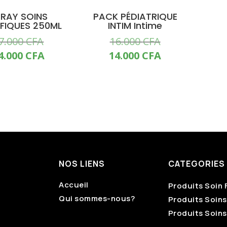
RAY SOINS
PACK PÉDIATRIQUE
IFIQUES 250ML
INTIM Intime
Le
Le
7.000
CFA
16.000
CFA
prix
prix
Le
Le
4.000
CFA
14.000
CFA
initial
initial
prix
prix
était :
était :
actuel
actuel
17.000 CFA.
16.000 CFA.
est :
est :
14.000 CFA.
14.000 CFA.
NOS LIENS
CATEGORIES
Accueil
Produits Soin 
Qui sommes-nous?
Produits Soin
Produits Soins