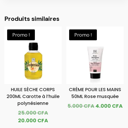
Produits similaires
Promo !
Promo !
HUILE SÈCHE CORPS
CRÈME POUR LES MAINS
200ML Carotte à l’huile
50ML Rose musquée
polynésienne
Le
L
5.000
CFA
4.000
CFA
Le
25.000
CFA
prix
pr
prix
Le
20.000
CFA
initial
a
initial
prix
était :
es