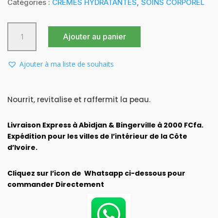
initial
actuel
Catégories :
CREMES HYDRATANTES
,
SOINS CORPOREL
était :
est :
12.000 CFA.
10.000 CFA.
quantité
Ajouter au panier
de
CRÈME
CORPS
Ajouter à ma liste de souhaits
250ML
Arganier
Nourrit, revitalise et raffermit la peau.
Livraison Express à Abidjan & Bingerville à 2000 FCfa.
Expédition pour les villes de l’intérieur de la Côte
d’Ivoire.
Cliquez sur l’icon de Whatsapp ci-dessous pour
commander Directement