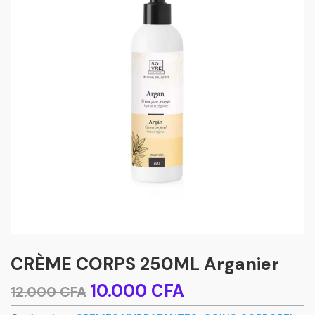
CRÈME CORPS 250ML Arganier
Le
Le
10.000
CFA
12.000
CFA
prix
prix