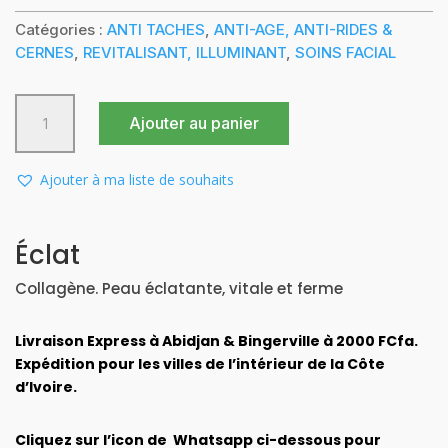
prix
prix
initial
actuel
Catégories :
ANTI TACHES
,
ANTI-AGE, ANTI-RIDES &
était :
est :
CERNES
,
REVITALISANT, ILLUMINANT
,
SOINS FACIAL
28.000 CFA.
25.000 CFA.
quantité
Ajouter au panier
de
CONTOUR
DES
Ajouter à ma liste de souhaits
YEUX
ÉCLAT
INTENSE
Éclat
DÉFINITION
Collagène. Peau éclatante, vitale et ferme
30
ML
Livraison Express à Abidjan & Bingerville à 2000 FCfa.
Expédition pour les villes de l’intérieur de la Côte
d’Ivoire.
Cliquez sur l’icon de Whatsapp ci-dessous pour