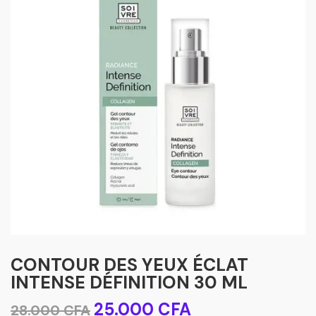
CONTOUR DES YEUX ÉCLAT
INTENSE DÉFINITION 30 ML
Le
Le
25.000
CFA
28.000
CFA