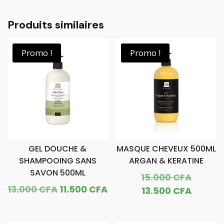
Produits similaires
Promo !
Promo !
GEL DOUCHE &
MASQUE CHEVEUX 500ML
SHAMPOOING SANS
ARGAN & KERATINE
SAVON 500ML
Le
15.000
CFA
Le
Le
13.000
CFA
11.500
CFA
prix
Le
13.500
CFA
prix
prix
initial
prix
initial
actuel
était :
actuel