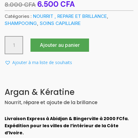
Le
Le
6.500
CFA
8.000
CFA
prix
prix
initial
actuel
Catégories :
NOURRIT , REPARE ET BRILLANCE
,
était :
est :
SHAMPOOING
,
SOINS CAPILLAIRE
8.000 CFA.
6.500 CFA.
quantité
Ajouter au panier
de
SHAMPOING
CHEVEUX
Ajouter à ma liste de souhaits
100ML
ARGAN
&
KERATINE
Argan & Kératine
Nourrit, répare et ajoute de la brillance
Livraison Express à Abidjan & Bingerville à 2000 FCfa.
Expédition pour les villes de l’intérieur de la Côte
d’Ivoire.