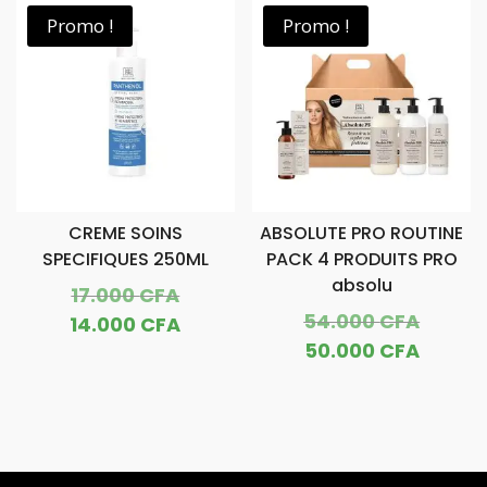
était :
est :
15.000
est :
Promo !
Promo !
13.000 CFA.
11.500 CFA.
13.500
CREME SOINS
ABSOLUTE PRO ROUTINE
SPECIFIQUES 250ML
PACK 4 PRODUITS PRO
absolu
Le
17.000
CFA
Le
54.000
CFA
prix
Le
14.000
CFA
prix
Le
initial
50.000
CFA
prix
initial
prix
était :
actuel
était :
actuel
17.000 CFA.
est :
54.000
est :
14.000 CFA.
50.000