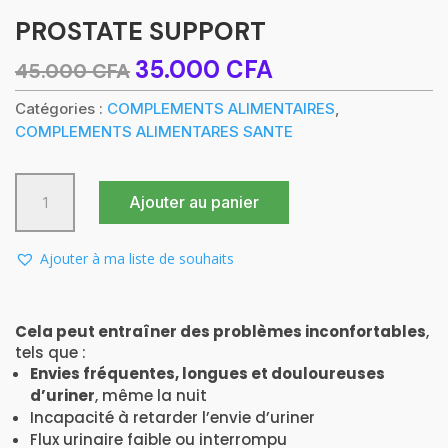
PROSTATE SUPPORT
Le
Le
35.000
CFA
45.000
CFA
prix
prix
initial
actuel
Catégories :
COMPLEMENTS ALIMENTAIRES
,
était :
est :
COMPLEMENTS ALIMENTARES SANTE
45.000 CFA.
35.000 CFA.
quantité
Ajouter au panier
de
PROSTATE
SUPPORT
Ajouter à ma liste de souhaits
Cela peut entraîner des problèmes inconfortables
,
tels que :
Envies fréquentes, longues et douloureuses
d’uriner
, même la nuit
Incapacité à retarder l’envie d’uriner
Flux urinaire faible ou interrompu