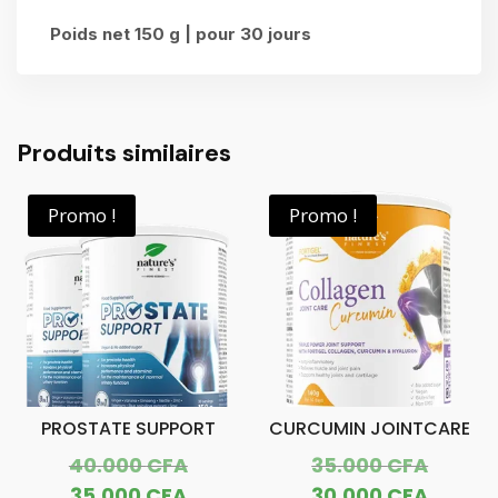
Poids net 150 g | pour 30 jours
Produits similaires
Promo !
Promo !
PROSTATE SUPPORT
CURCUMIN JOINTCARE
Le
Le
40.000
CFA
35.000
CFA
prix
prix
Le
Le
35.000
CFA
30.000
CFA