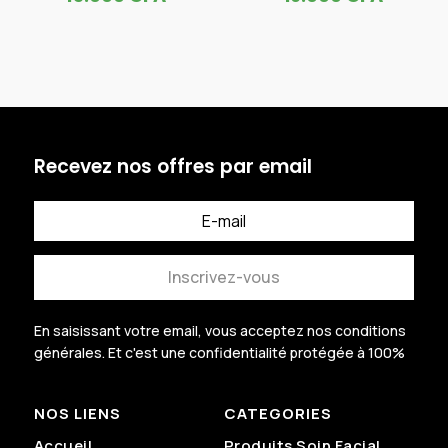
initial
initial
prix
prix
était :
était :
actuel
actuel
17.000 CFA.
20.000
est :
est :
15.000 CFA.
16.000
Recevez nos offres par email
Inscrivez-vous
En saisissant votre email, vous acceptez nos conditions
générales.
Et c'est une confidentialité protégée à 100%
.
NOS LIENS
CATEGORIES
Accueil
Produits Soin Facial