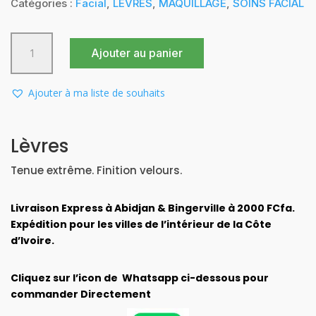
initial
actuel
Catégories :
Facial
,
LEVRES
,
MAQUILLAGE
,
SOINS FACIAL
était :
est :
12.000 CFA.
10.000 CFA.
quantité
Ajouter au panier
de
PRETTY
LIPS
Ajouter à ma liste de souhaits
CORAIL
MAT
5ml
Lèvres
Tenue extrême. Finition velours.
Livraison Express à Abidjan & Bingerville à 2000 FCfa.
Expédition pour les villes de l’intérieur de la Côte
d’Ivoire.
Cliquez sur l’icon de Whatsapp ci-dessous pour
commander Directement