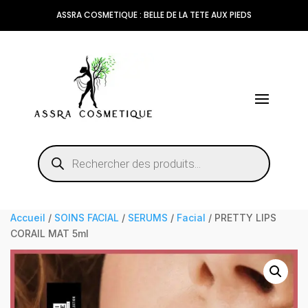
ASSRA COSMETIQUE : BELLE DE LA TETE AUX PIEDS
Recherche
de
produits
Accueil
/
SOINS FACIAL
/
SERUMS
/
Facial
/ PRETTY LIPS
CORAIL MAT 5ml