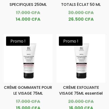
SPECIFIQUES 250ML
TOTALS ÉCLAT 50 ML
Le
Le
17.000
CFA
30.000
CFA
prix
prix
Le
Le
14.000
CFA
26.500
CFA
initial
initial
prix
prix
était :
était :
actuel
actuel
17.000 CFA.
30.000
est :
est :
Promo !
Promo !
14.000 CFA.
26.500
CRÈME GOMMANTE POUR
CRÈME EXFOLIANTE
LE VISAGE 75ML
VISAGE 75ML essentiel
Le
Le
17.000
CFA
20.000
CFA
prix
prix
Le
Le
15.000
CFA
16.000
CFA