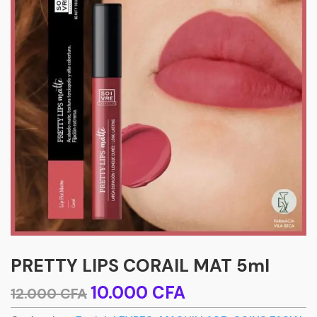
PRETTY LIPS CORAIL MAT 5ml
Le
Le
10.000
CFA
12.000
CFA
prix
prix