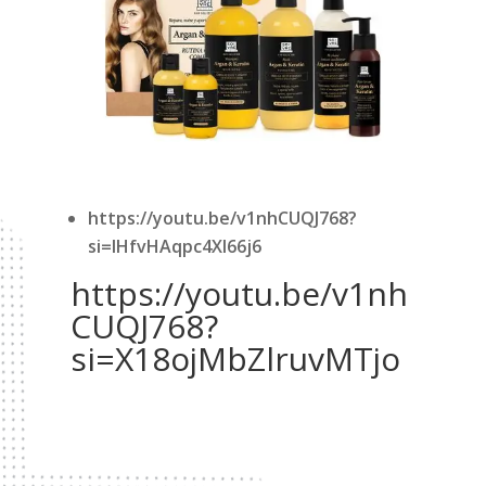
https://youtu.be/v1nhCUQJ768?
si=lHfvHAqpc4Xl66j6
https://youtu.be/v1nh
CUQJ768?
si=X18ojMbZlruvMTjo