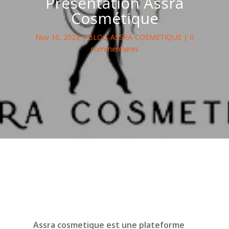
Présentation Assra
Cosmétique
Nov 10, 2023
|
BLOG-ASSRA-COSMETIQUE
|
0
commentaires
Assra cosmetique est une plateforme