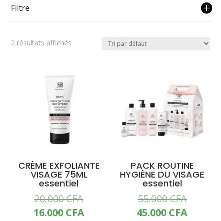
Filtre
2 résultats affichés
PROMO !
PROMO !
CRÈME EXFOLIANTE
PACK ROUTINE
VISAGE 75ML
HYGIÈNE DU VISAGE
essentiel
essentiel
Le
Le
20.000
CFA
55.000
CFA
prix
prix
Le
Le
16.000
CFA
45.000
CFA