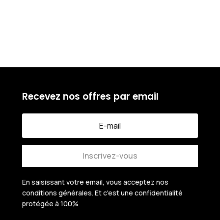
initial
initial
prix
prix
était :
était :
actuel
actuel
20.000 CFA.
55.000 
est :
est :
16.000 CFA.
45.000 
Recevez nos offres par email
Inscrivez-vous
En saisissant votre email, vous acceptez nos
conditions générales.
Et c'est une confidentialité
protégée à 100%
.